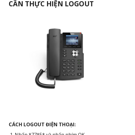
CẦN THỰC HIỆN LOG
OUT
CÁCH LOGO
UT
ĐIỆN THOẠI:
Nhấn *77*5* và nhấn phím OK